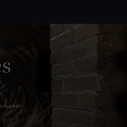
es
éologie et