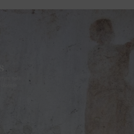
s
tyrs, tels
, dont le