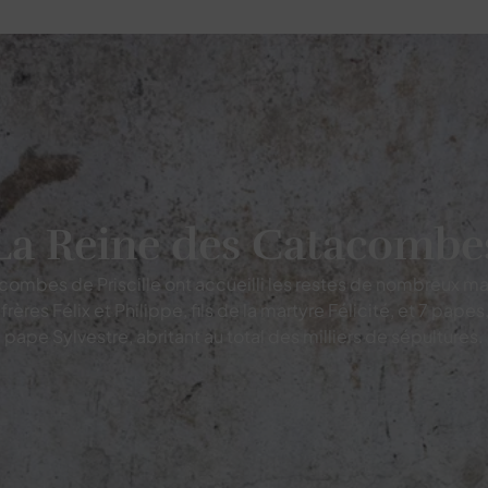
La Reine des Catacombe
ombes de Priscille ont accueilli les restes de nombreux mar
frères Félix et Philippe, fils de la martyre Félicité, et 7 papes
pape Sylvestre, abritant au total des milliers de sépultures.