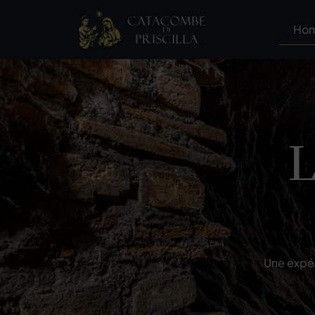
Ho
L
Une expér