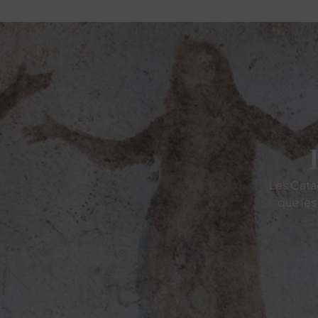
Les Catac
que les 