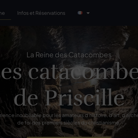
me
Infos et Réservations
La Reine des Catacombes
es catacomb
de Priscille
ience inoubliable pour les amateurs d’histoire, d’art, d’arch
de foi des premiers siècles du christianisme.