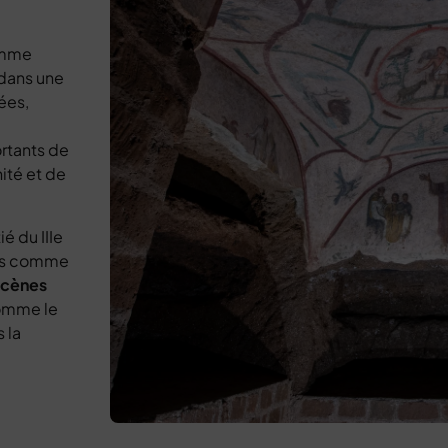
emme
 dans une
ées,
rtants de
nité et de
é du IIIe
ons comme
 scènes
mme le
 la