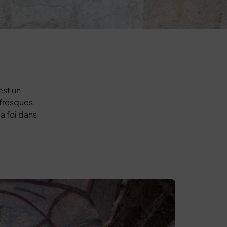
est un
 fresques,
a foi dans