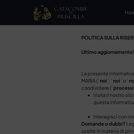
Ho
POLITICA SULLA RISE
Ultimo aggiornamento
La presente informati
MARIA (‘
noi
‘, ‘
noi
‘ o ‘
no
condividere (‘
processi
Visita il nostro si
questa informativa
Interagisci con no
Domande o dubbi?
Leg
scelte in materia di pri