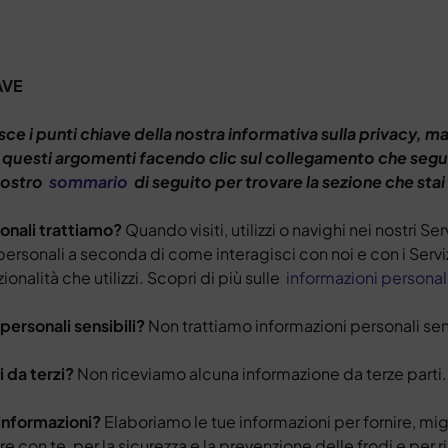
AVE
ce i punti chiave della nostra informativa sulla privacy, m
i questi argomenti facendo clic sul collegamento che seg
 nostro
sommario
di seguito per trovare la sezione che sta
sonali trattiamo?
Quando visiti, utilizzi o navighi nei nostri S
ersonali a seconda di come interagisci con noi e con i Servizi
ionalità che utilizzi. Scopri di più sulle
informazioni personali
personali sensibili?
Non trattiamo informazioni personali sens
 da terzi?
Non riceviamo alcuna informazione da terze parti.
informazioni?
Elaboriamo le tue informazioni per fornire, mig
e con te, per la sicurezza e la prevenzione delle frodi e per r