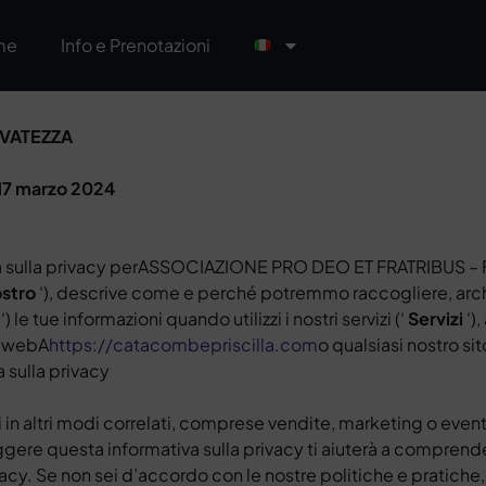
me
Info e Prenotazioni
RVATEZZA
17 marzo 2024
va sulla privacy perASSOCIAZIONE PRO DEO ET FRATRIBUS – 
stro
‘
), descrive come e perché potremmo raccogliere, archiv
‘) le tue informazioni quando utilizzi i nostri servizi (‘
Servizi
‘)
to webA
https://catacombepriscilla.com
o qualsiasi nostro si
 sulla privacy
i in altri modi correlati, comprese vendite, marketing o event
gere questa informativa sulla privacy ti aiuterà a comprendere 
vacy. Se non sei d’accordo con le nostre politiche e pratiche