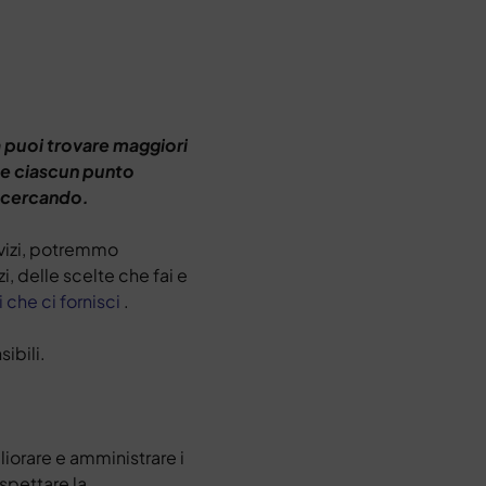
a puoi trovare maggiori
ue ciascun punto
i cercando.
ervizi, potremmo
, delle scelte che fai e
 che ci fornisci
.
ibili.
liorare e amministrare i
ispettare la