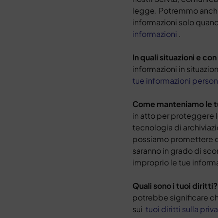
legge. Potremmo anche t
informazioni solo quand
informazioni
.
In quali situazioni e c
informazioni in situazio
tue informazioni person
Come manteniamo le tu
in atto per proteggere l
tecnologia di archiviaz
possiamo promettere o g
saranno in grado di sco
improprio le tue informa
Quali sono i tuoi diritti
potrebbe significare che
sui
tuoi diritti sulla priv