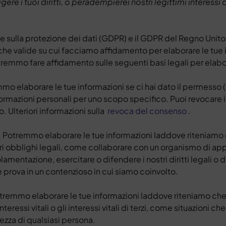
gere i tuoi diritti, o peradempierei nostri legittimi interess
e sulla protezione dei dati (GDPR) e il GDPR del Regno Unit
iche valide su cui facciamo affidamento per elaborare le tue 
tremmo fare affidamento sulle seguenti basi legali per elabo
mo elaborare le tue informazioni se ci hai dato il permesso
informazioni personali per uno scopo specifico. Puoi revocare 
 Ulteriori informazioni sulla
revoca del consenso
.
.
Potremmo elaborare le tue informazioni laddove riteniamo 
stri obblighi legali, come collaborare con un organismo di ap
amentazione, esercitare o difendere i nostri diritti legali o d
prova in un contenzioso in cui siamo coinvolto.
tremmo elaborare le tue informazioni laddove riteniamo che
nteressi vitali o gli interessi vitali di terzi, come situazioni
ezza di qualsiasi persona.