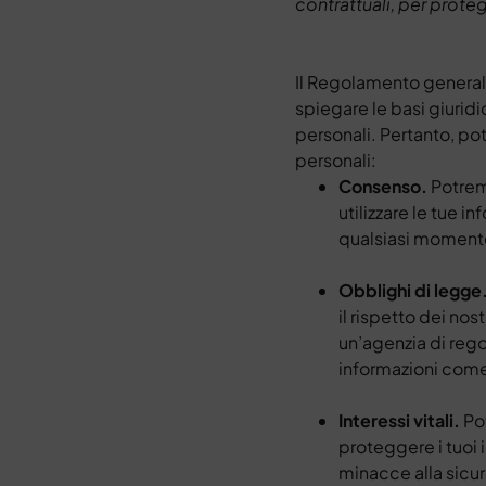
contrattuali, per proteg
Il Regolamento general
spiegare le basi giurid
personali. Pertanto, po
personali:
Consenso.
Potrem
utilizzare le tue 
qualsiasi momento.
Obblighi di legge
il rispetto dei no
un’agenzia di regol
informazioni come 
Interessi vitali.
Po
proteggere i tuoi i
minacce alla sicur