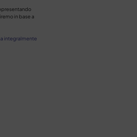
itepresentando
iremo in base a
a integralmente