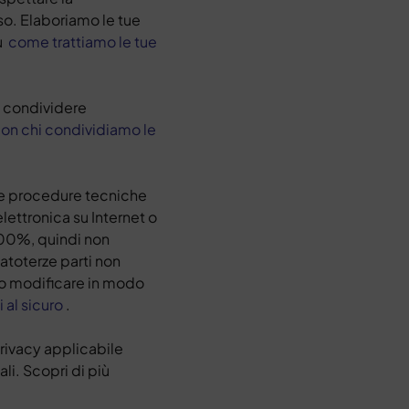
so. Elaboriamo le tue
su
come trattiamo le tue
condividere
on chi condividiamo le
e procedure tecniche
lettronica su Internet o
100%, quindi non
atoterze parti non
e o modificare in modo
al sicuro
.
privacy applicabile
li. Scopri di più