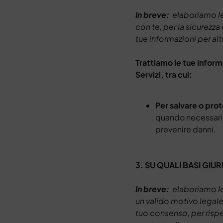
In breve:
elaboriamo le 
con te, per la sicurezza
tue informazioni per alt
Trattiamo le tue inform
Servizi, tra cui:
Per salvare o prot
quando necessario 
prevenire danni.
3. SU QUALI BASI GIUR
In breve:
elaboriamo le
un valido motivo legale
tuo consenso, per rispet