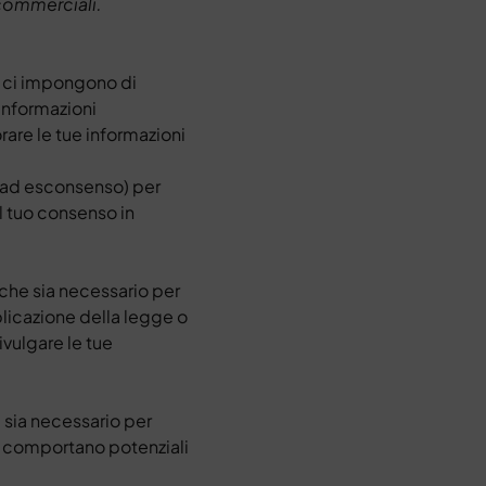
i commerciali.
o ci impongono di
informazioni
rare le tue informazioni
 (ad esconsenso) per
il tuo consenso in
che sia necessario per
plicazione della legge o
ivulgare le tue
 sia necessario per
 che comportano potenziali