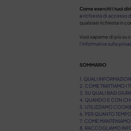
Come eserciti i tuoi dir
a
richiesta di accesso d
qualsiasi richiesta in c
Vuoi saperne di più su
l’informativa sulla priva
SOMMARIO
1. QUALI INFORMAZIO
2. COME TRATTIAMO I T
3.
SU QUALI BASI GIURI
4. QUANDO E CON CHI
5. UTILIZZIAMO COOK
6. PER QUANTO TEMPO
7. COME MANTENIAMO 
8. RACCOGLIAMO INFO