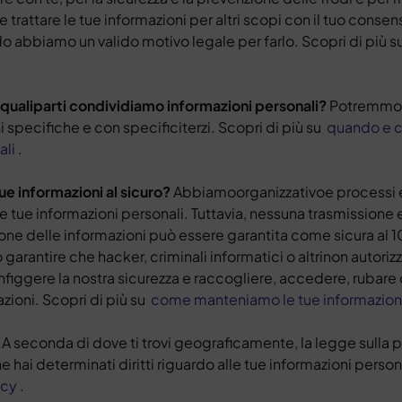
rattare le tue informazioni per altri scopi con il tuo consen
o abbiamo un valido motivo legale per farlo. Scopri di più 
on qualiparti condividiamo informazioni personali?
Potremmo 
ni specifiche e con specificiterzi. Scopri di più su
quando e c
ali
.
e informazioni al sicuro?
Abbiamoorganizzativoe processi 
e tue informazioni personali. Tuttavia, nessuna trasmissione e
ione delle informazioni può essere garantita come sicura al 
arantire che hacker, criminali informatici o altrinon autorizz
nfiggere la nostra sicurezza e raccogliere, accedere, rubar
zioni. Scopri di più su
come manteniamo le tue informazioni 
?
A seconda di dove ti trovi geograficamente, la legge sulla 
 hai determinati diritti riguardo alle tue informazioni persona
acy
.